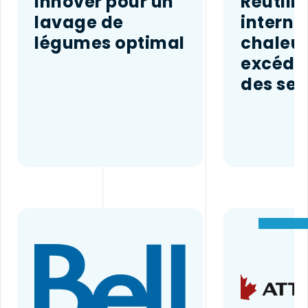
Innover pour un
Réutili
lavage de
interne
légumes optimal
chaleu
excéde
des ser