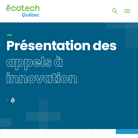
Ouvrir
Ouvrir
la
naviga
la
du
fenêtre
site
de
Présentation des
recherc
appels à
innovation
Accueil