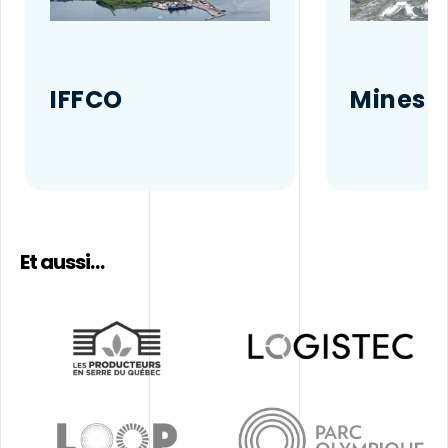
IFFCO
Mines 
Et aussi…
En
En
savoir
savoir
plus
plus