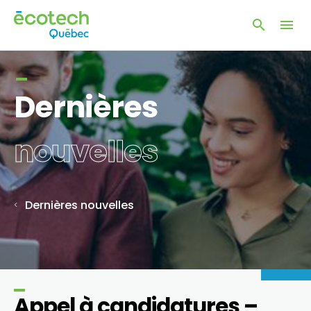
Ouvrir
Ouvrir
la
naviga
la
du
fenêtre
site
de
Dernières
recherc
nouvelles
Dernières nouvelles
Appel à candidatures –