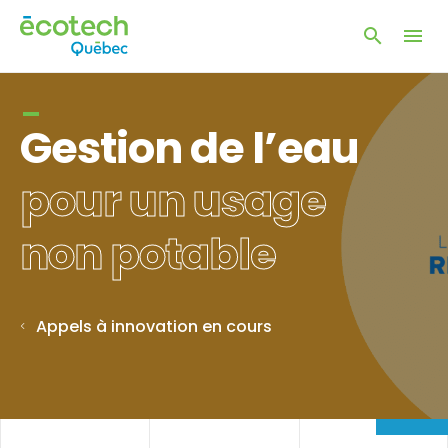
Ouvrir
Ouvrir
la
naviga
la
du
fenêtre
site
de
Gestion de l’eau
recherc
pour un usage
non potable
Appels à innovation en cours