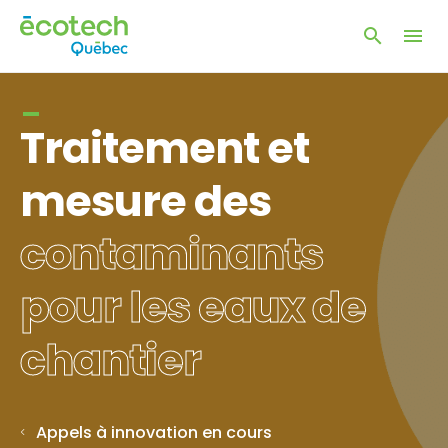
Ouvrir
Ouvrir
la
naviga
la
du
fenêtre
site
de
Traitement et
recherc
mesure des
contaminants
pour les eaux de
chantier
Appels à innovation en cours