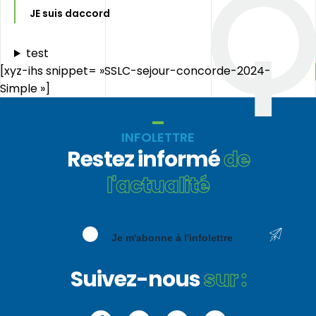
JE suis daccord
test
[xyz-ihs snippet= »SSLC-sejour-concorde-2024-
Simple »]
INFOLETTRE
Restez informé
de
l'actualité
Je m'abonne à l'infolettre
Suivez-nous
sur :