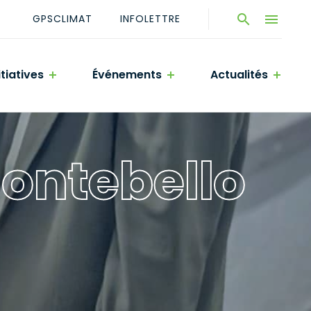
GPSCLIMAT
INFOLETTRE
Ouvrir
Ouvrir
la
navigatio
la
du
fenêtre
site
itiatives
Événements
Actualités
de
recherche
ontebello