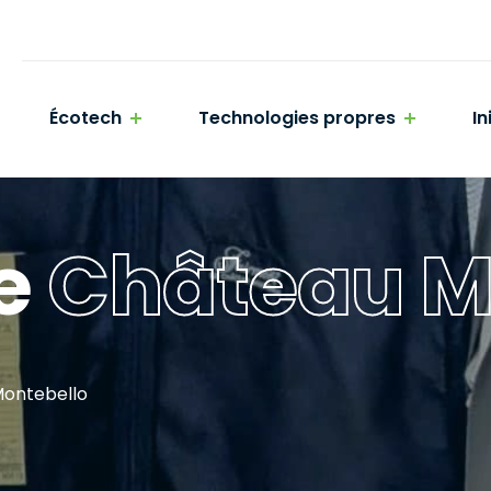
Écotech
Technologies propres
In
e
Château M
Montebello