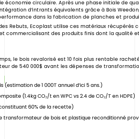
le économie circulaire. Après une phase initiale de qua
 l’Intégration d’intrants équivalents grâce à Bois Weed
r performance dans la fabrication de planches et produ
n des Rebuts, Ecoplast utilise ces matériaux récupérés 
 et commercialisant des produits finis dont la qualité 
s, le bois revalorisé est 10 fois plus rentable racheté 
uteur de 540 000$ avant les dépenses de transformatio
 (estimation de 1 000T annuel d’ici 5 ans.)
omposite (1.4kg CO₂/t en WPC vs 2.4 de CO₂/T en HDPE)
s constituant 60% de la recette)
s de transformateur de bois et plastique reconditionné pr