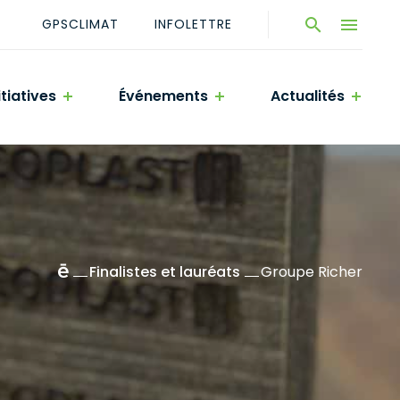
GPSCLIMAT
INFOLETTRE
Ouvrir
Ouvrir
la
navigatio
la
du
fenêtre
site
itiatives
Événements
Actualités
de
recherche
Accueil
Finalistes et lauréats
Groupe Richer