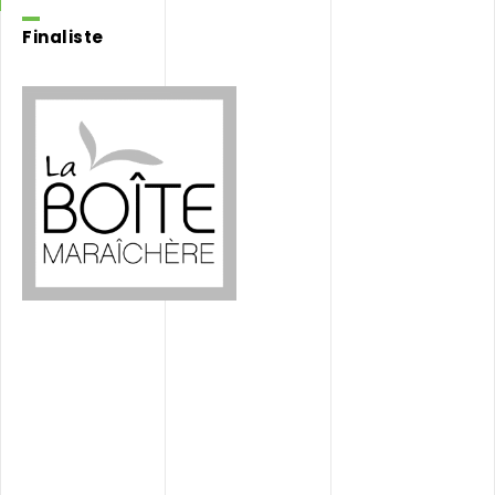
Finaliste
La
Boite
Maraichère