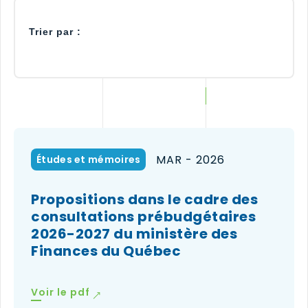
Trier par :
MAR - 2026
Études et mémoires
Propositions dans le cadre des
consultations prébudgétaires
2026-2027 du ministère des
Finances du Québec
(le
Voir le pdf
lien