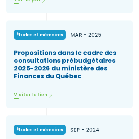
lien
ouvrira
dans
une
nouvelle
MAR - 2025
Études et mémoires
fenêtre)
Propositions dans le cadre des
consultations prébudgétaires
2025-2026 du ministère des
Finances du Québec
(le
Visiter le lien
lien
ouvrira
dans
une
nouvelle
SEP - 2024
Études et mémoires
fenêtre)