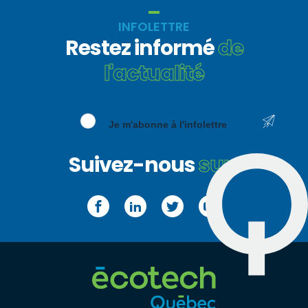
fenêtre)
INFOLETTRE
Restez informé
de
l'actualité
Je m'abonne à l'infolettre
Suivez-nous
sur :
Facebook
LinkedIn
Twitter
YouTube