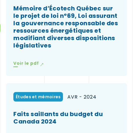
Mémoire d’Écotech Québec sur
le projet de loi n°69, Loi assurant
la gouvernance responsable des
ressources énergétiques et
modifiant diverses dispositions
législatives
(le
Voir le pdf
lien
ouvrira
dans
une
nouvelle
AVR - 2024
Études et mémoires
fenêtre)
Faits saillants du budget du
Canada 2024