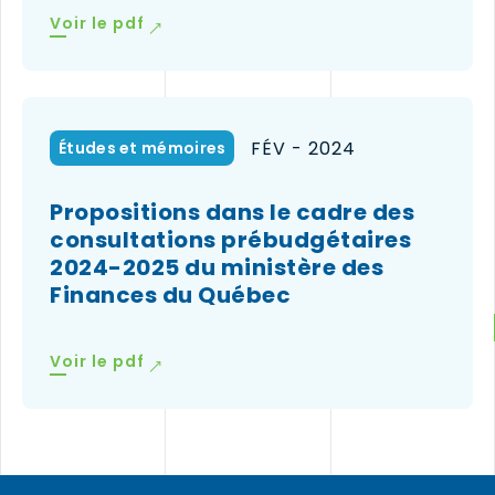
(le
Voir le pdf
lien
ouvrira
dans
une
nouvelle
FÉV - 2024
Études et mémoires
fenêtre)
Propositions dans le cadre des
consultations prébudgétaires
2024-2025 du ministère des
Finances du Québec
(le
Voir le pdf
lien
ouvrira
dans
une
nouvelle