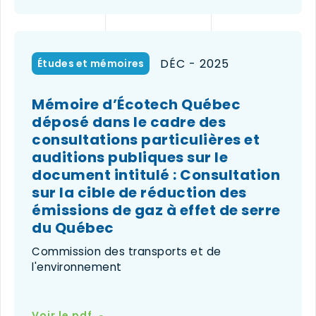
ouvrira
dans
une
nouvelle
DÉC - 2025
Études et mémoires
fenêtre)
Mémoire d’Écotech Québec
déposé dans le cadre des
consultations particulières et
auditions publiques sur le
document intitulé : Consultation
sur la cible de réduction des
émissions de gaz à effet de serre
du Québec
Commission des transports et de
l'environnement
(le
Voir le pdf